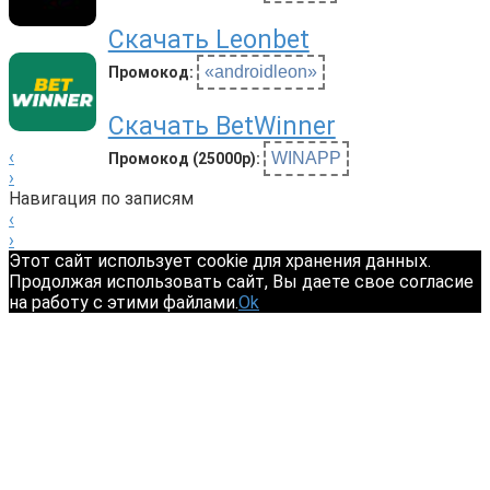
Скачать Leonbet
«androidleon»
Промокод:
Скачать BetWinner
‹
WINAPP
Промокод (25000р):
›
Навигация по записям
‹
›
Этот сайт использует cookie для хранения данных.
Продолжая использовать сайт, Вы даете свое согласие
на работу с этими файлами.
Ok