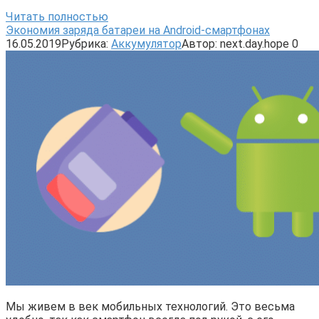
Читать полностью
Экономия заряда батареи на Android-смартфонах
16.05.2019
Рубрика:
Аккумулятор
Автор:
next.day.hope
0
Мы живем в век мобильных технологий. Это весьма