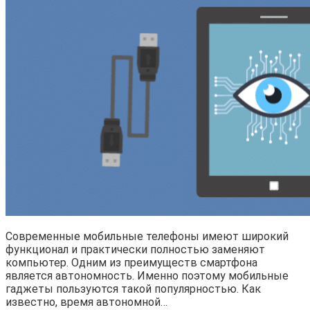
Современные мобильные телефоны имеют широкий
функционал и практически полностью заменяют
компьютер. Одним из преимуществ смартфона
является автономность. Именно поэтому мобильные
гаджеты пользуются такой популярностью. Как
известно, время автономной…