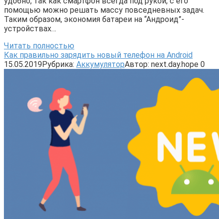
удобно, так как смартфон всегда под рукой, с его
помощью можно решать массу повседневных задач.
Таким образом, экономия батареи на “Андроид”-
устройствах…
Читать полностью
Как правильно зарядить новый телефон на Android
15.05.2019
Рубрика:
Аккумулятор
Автор:
next.day.hope
0