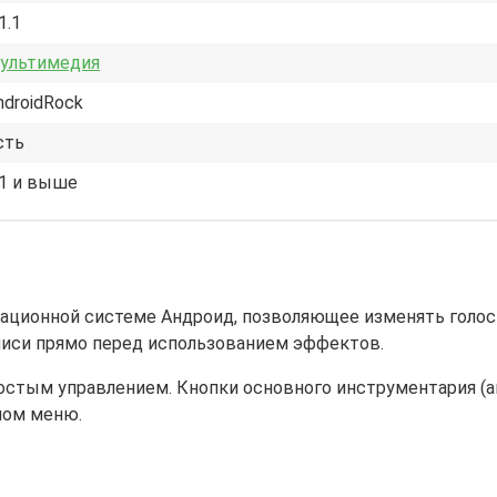
1.1
ультимедия
ndroidRock
сть
.1 и выше
рационной системе Андроид, позволяющее изменять голос 
писи прямо перед использованием эффектов.
остым управлением. Кнопки основного инструментария (а
ном меню.