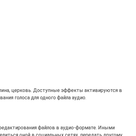
 долина, церковь. Доступные эффекты активируются в
ния голоса для одного файла аудио.
 редактирования файлов в аудио-формате. Иными
елиться оной в социальных сетях, передать другому