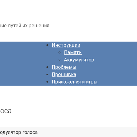
ние путей их решения
Инструкции
Память
Аккумулятор
Проблемы
Прошивка
Приложения и игры
лоса
одулятор голоса