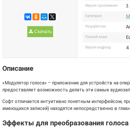
3.
Версия приложения:
М
Категория:
A
Разработчик:
Скачать
Е
Русский язык:
4
Версия андроид:
Описание
«Модулятор голоса» – приложение для устройств на опе
предоставляет возможность делать эти самые аудиоза
Софт отличается интуитивно понятным интерфейсом, пр
имеющихся записей) находятся непосредственно в глав
Эффекты для преобразования голоса