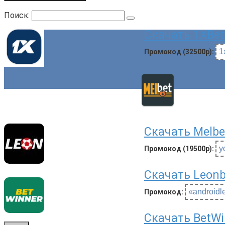
Поиск:
Скачать 1XBet
1
Промокод (32500р):
Скачать Melbe
y
Промокод (19500р):
Скачать Leonb
«androidl
Промокод:
Скачать BetWi