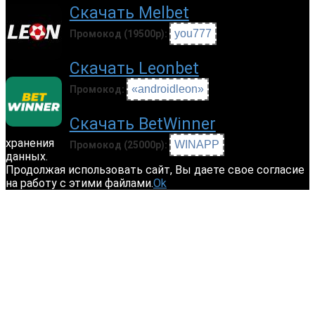
Скачать Melbet
you777
Промокод (19500р):
Скачать Leonbet
«androidleon»
Промокод:
Скачать BetWinner
хранения
WINAPP
Промокод (25000р):
данных.
Продолжая использовать сайт, Вы даете свое согласие
на работу с этими файлами.
Ok