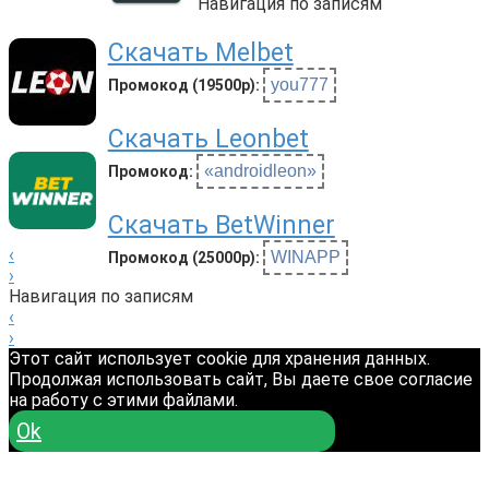
Навигация по записям
Скачать Melbet
you777
Промокод (19500р):
Скачать Leonbet
«androidleon»
Промокод:
Скачать BetWinner
‹
WINAPP
Промокод (25000р):
›
Навигация по записям
‹
›
Этот сайт использует cookie для хранения данных.
Продолжая использовать сайт, Вы даете свое согласие
на работу с этими файлами.
Ok