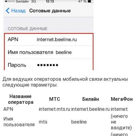
Для ведущих операторов мобильной связи актуальны
следующие параметры:
Название
МТС
Билайн
МегаФон
оператора
APN
internet.mts.ru
internet.beeline.ru
internet
(ничего
Имя
mts
beeline
не
пользователя
вводите)
(ничего