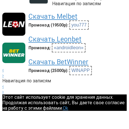
Навигация по записям
Скачать Melbet
you777
Промокод (19500р):
Скачать Leonbet
«androidleon»
Промокод:
Скачать BetWinner
‹
WINAPP
Промокод (25000р):
›
Навигация по записям
‹
›
Этот сайт использует cookie для хранения данных.
Продолжая использовать сайт, Вы даете свое согласие
на работу с этими файлами.
Ok