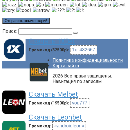
Поиск:
Скачать 1XBet
1x_482667
Промокод (32500р):
Политика конфиденциальности
Карта сайта
2026 Все права защищены.
Навигация по записям
Скачать Melbet
you777
Промокод (19500р):
Скачать Leonbet
«androidleon»
Промокод: