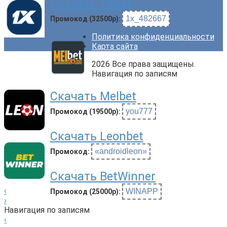
Скачать 1XBet
1x_482667
Промокод (32500р):
Политика конфиденциальности
Карта сайта
2026 Все права защищены.
Навигация по записям
Скачать Melbet
you777
Промокод (19500р):
Скачать Leonbet
«androidleon»
Промокод:
Скачать BetWinner
‹
WINAPP
Промокод (25000р):
›
Навигация по записям
‹