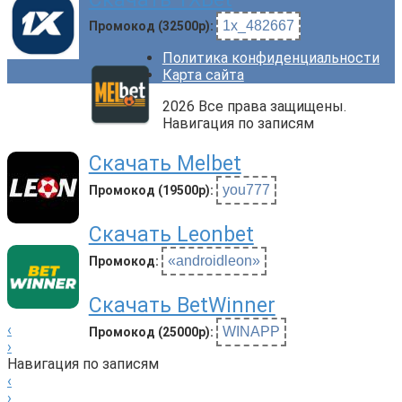
1x_482667
Промокод (32500р):
Политика конфиденциальности
Карта сайта
2026 Все права защищены.
Навигация по записям
Скачать Melbet
you777
Промокод (19500р):
Скачать Leonbet
«androidleon»
Промокод:
Скачать BetWinner
‹
WINAPP
Промокод (25000р):
›
Навигация по записям
‹
›