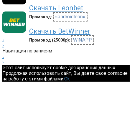
Скачать Leonbet
«androidleon»
Промокод:
Скачать BetWinner
‹
WINAPP
Промокод (25000р):
›
Навигация по записям
‹
›
Этот сайт использует cookie для хранения данных.
Продолжая использовать сайт, Вы даете свое согласие
на работу с этими файлами.
Ok