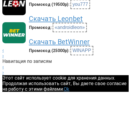
you777
Промокод (19500р):
Скачать Leonbet
«androidleon»
Промокод:
Скачать BetWinner
‹
WINAPP
Промокод (25000р):
›
Навигация по записям
‹
›
Этот сайт использует cookie для хранения данных.
Продолжая использовать сайт, Вы даете свое согласие
на работу с этими файлами.
Ok